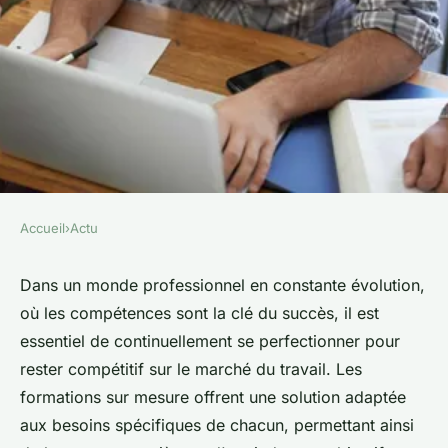
Accueil
›
Actu
ACTU
Formations sur mesure au
Dans un monde professionnel en constante évolution,
où les compétences sont la clé du succès, il est
Puy-en-Velay : Boostez votre
essentiel de continuellement se perfectionner pour
carrière
rester compétitif sur le marché du travail. Les
formations sur mesure offrent une solution adaptée
Julie
•
9 mars 2024
•
3 min de lecture
aux besoins spécifiques de chacun, permettant ainsi