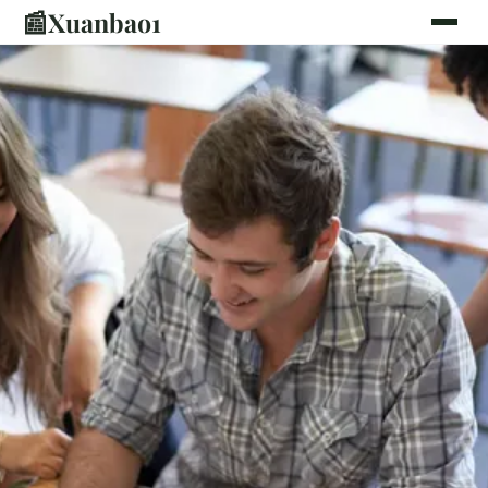
📰
Xuanbao1