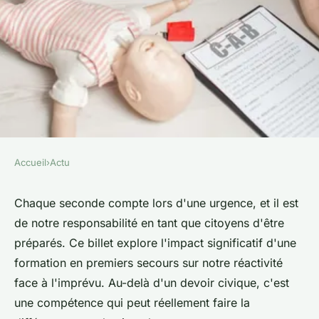
Accueil
›
Actu
ACTU
Sauvez des vies : formation
Chaque seconde compte lors d'une urgence, et il est
de notre responsabilité en tant que citoyens d'être
secours essentielle pour
préparés. Ce billet explore l'impact significatif d'une
chaque citoyen
formation en premiers secours sur notre réactivité
face à l'imprévu. Au-delà d'un devoir civique, c'est
Julie
•
15 mars 2024
•
2 min de lecture
une compétence qui peut réellement faire la