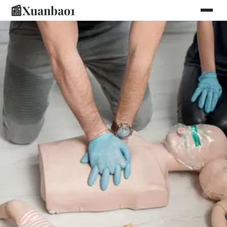
📰
Xuanbao1