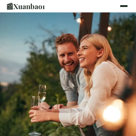
📰
Xuanbao1