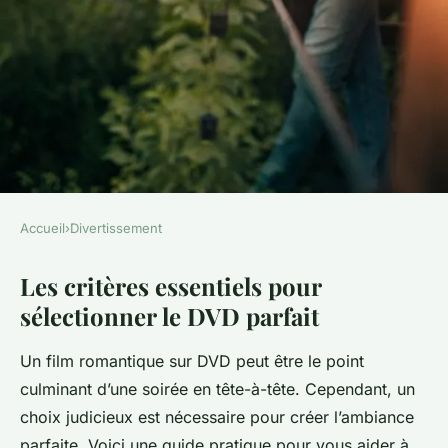
Accueil
›
Divertissement
DIVERTISSEMENT
Les critères essentiels pour
Quels DVDs choisir pour une
sélectionner le DVD parfait
soirée romantique parfaite en
couple ?
Un film romantique sur DVD peut être le point
culminant d’une soirée en tête-à-tête. Cependant, un
Baptiste
•
24 janvier 2024
•
6 min de lecture
choix judicieux est nécessaire pour créer l’ambiance
parfaite. Voici une guide pratique pour vous aider à