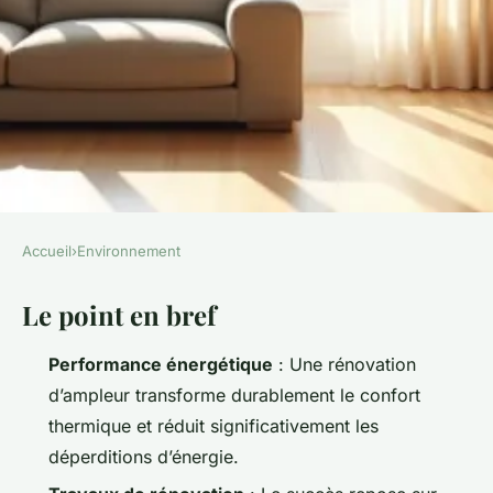
Accueil
›
Environnement
ENVIRONNEMENT
Le point en bref
Réussir sa rénovation
d'ampleur pour améliorer son
Performance énergétique
: Une rénovation
confort thermique
d’ampleur transforme durablement le confort
thermique et réduit significativement les
Joséphine
•
05/06/2026 16:07
•
10 min de lecture
déperditions d’énergie.