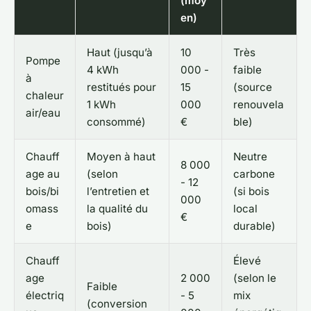
(moy
en)
Haut (jusqu’à
10
Très
Pompe
4 kWh
000 -
faible
à
restitués pour
15
(source
chaleur
1 kWh
000
renouvela
air/eau
consommé)
€
ble)
Chauff
Moyen à haut
Neutre
8 000
age au
(selon
carbone
- 12
bois/bi
l’entretien et
(si bois
000
omass
la qualité du
local
€
e
bois)
durable)
Chauff
Élevé
age
2 000
(selon le
Faible
électriq
- 5
mix
(conversion