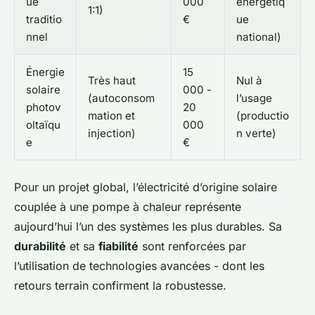
ue
000
énergétiq
1:1)
traditio
€
ue
nnel
national)
Énergie
15
Très haut
Nul à
solaire
000 -
(autoconsom
l’usage
photov
20
mation et
(productio
oltaïqu
000
injection)
n verte)
e
€
Pour un projet global, l’électricité d’origine solaire
couplée à une pompe à chaleur représente
aujourd’hui l’un des systèmes les plus durables. Sa
durabilité
et sa
fiabilité
sont renforcées par
l’utilisation de technologies avancées - dont les
retours terrain confirment la robustesse.