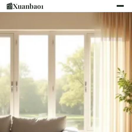
📰
Xuanbao1